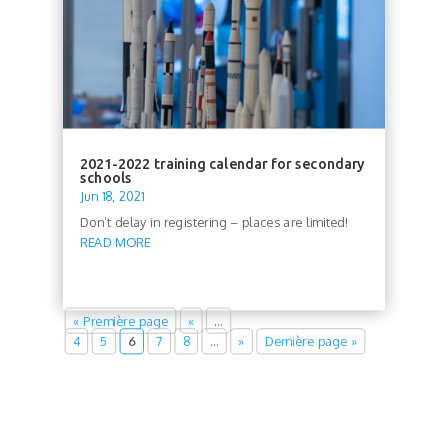
2021-2022 training calendar for secondary
schools
Jun 18, 2021
Don’t delay in registering – places are limited!
READ MORE
« Première page
«
…
4
5
6
7
8
…
»
Dernière page »