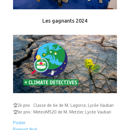
Les gagnants 2024
🏆
2è prix
Classe de 6
e
de M. Lagorce, Lycée Vauban
🏆1er prix
:
MeteoMS20 de M. Metzler, Lycée Vauban
Poster
Rapport final