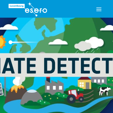
Esero
/
School projects
/
Climate Detectives