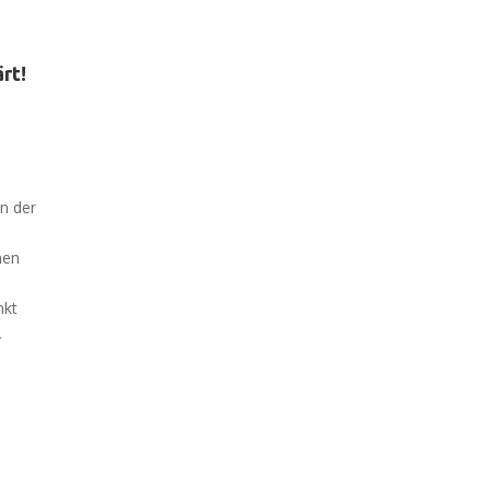
rt!
in der
hen
nkt
.