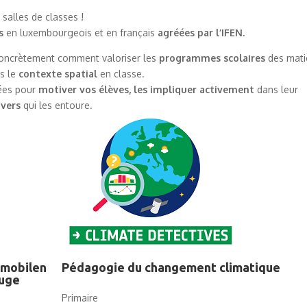
 salles de classes !
s
en luxembourgeois et en français
agréées par l’IFEN.
concrètement comment valoriser les
programmes scolaires
des mati
rs le
contexte spatial
en classe.
dées pour
motiver vos élèves, les impliquer activement
dans leur
ivers
qui les entoure.
dmobilen
Pédagogie du changement climatique
euge
Primaire