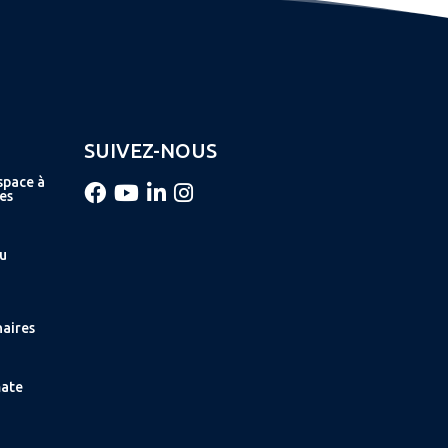
SUIVEZ-NOUS
space à
es
au
naires
mate