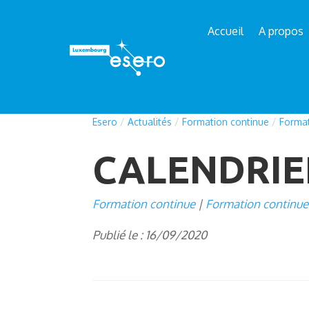
Accueil
A propos
Esero
/
Actualités
/
Formation continue
/
Format
CALENDRIE
Formation continue
Formation continue
Publié le : 16/09/2020