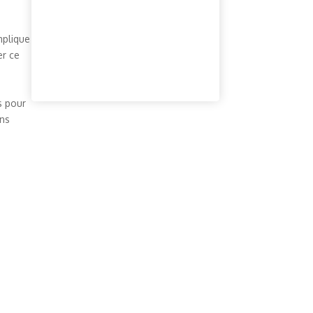
mplique
er ce
s pour
ons