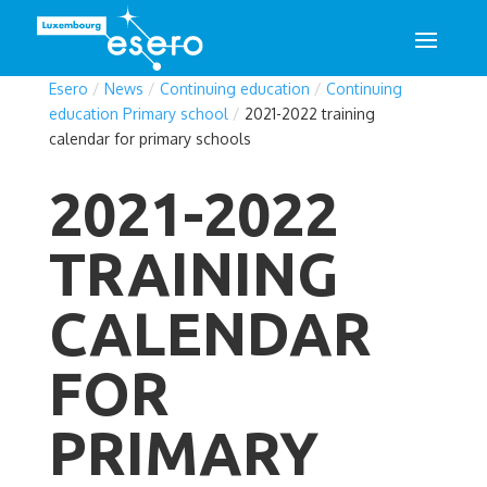
Esero
/
News
/
Continuing education
/
Continuing
education Primary school
/
2021-2022 training
calendar for primary schools
2021-2022
TRAINING
CALENDAR
FOR
PRIMARY