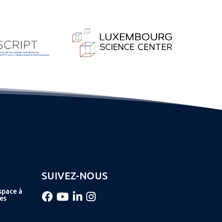
SUIVEZ-NOUS
space à
es