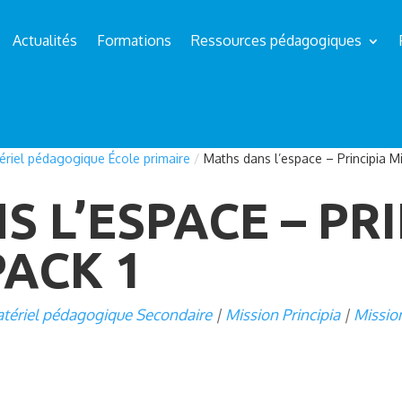
Actualités
Formations
Ressources pédagogiques
ériel pédagogique École primaire
/
Maths dans l’espace – Principia M
 L’ESPACE – PRI
PACK 1
tériel pédagogique Secondaire
Mission Principia
Mission