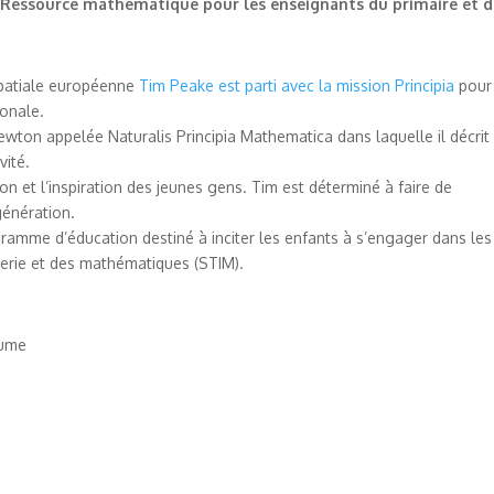
S). Ressource mathématique pour les enseignants du primaire et 
spatiale européenne
Tim Peake est parti avec la mission Principia
pour
ionale.
Newton appelée Naturalis Principia Mathematica dans laquelle il décrit
vité.
ion et l’inspiration des jeunes gens. Tim est déterminé à faire de
génération.
gramme d’éducation destiné à inciter les enfants à s’engager dans les
nierie et des mathématiques (STIM).
lume