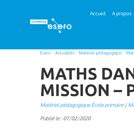
Accueil
A propos
Esero
/
Actualités
/
Matériel pédagogique
/
Mat
MATHS DANS
MISSION – 
Matériel pédagogique École primaire
Ma
Publié le : 07/02/2020