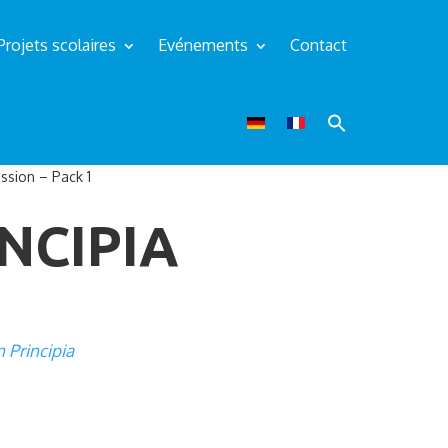
Projets scolaires
Evénements
Contact
ission – Pack 1
NCIPIA
 Principia