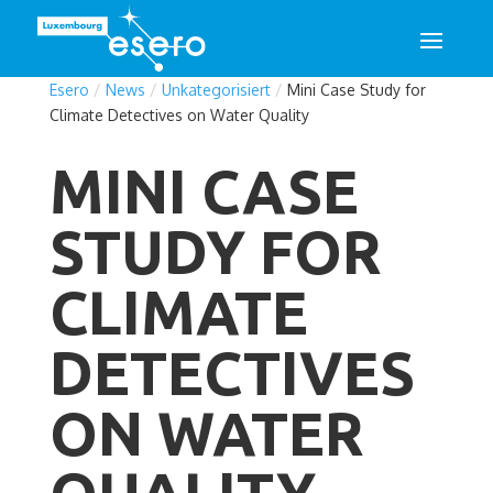
Esero
/
News
/
Unkategorisiert
/
Mini Case Study for
Climate Detectives on Water Quality
MINI CASE
STUDY FOR
CLIMATE
DETECTIVES
ON WATER