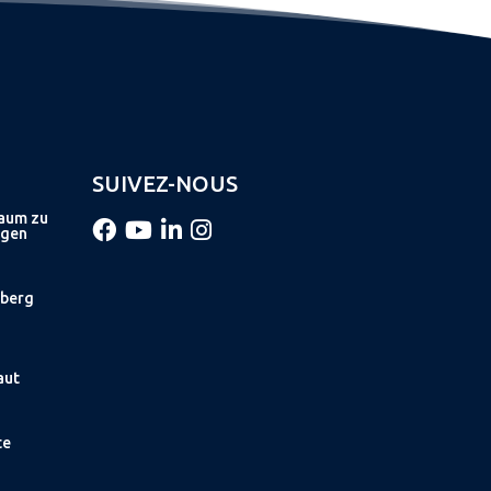
SUIVEZ-NOUS
raum zu
ngen
hberg
aut
te