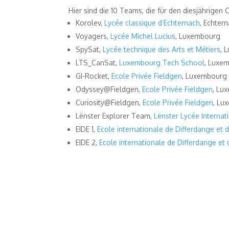
Hier sind die 10 Teams, die für den diesjährig
Korolev,
Lycée classique d’Echternach
, Echter
Voyagers,
Lycée Michel Lucius
, Luxembourg
SpySat,
Lycée technique des Arts et Métiers
, 
LTS_CanSat,
Luxembourg Tech School
, Luxe
GI-Rocket,
Ecole Privée Fieldgen
, Luxembourg
Odyssey@Fieldgen,
Ecole Privée Fieldgen
, Lu
Curiosity@Fieldgen,
Ecole Privée Fieldgen
, Lu
Lënster Explorer Team,
Lënster Lycée Internat
EIDE 1,
Ecole internationale de Differdange et 
EIDE 2,
Ecole internationale de Differdange et