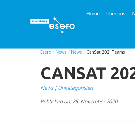
Home
Über uns
Esero
/
News
/
News
/
CanSat 2021 Teams
CANSAT 20
News
Unkategorisiert
Published on: 25. November 2020