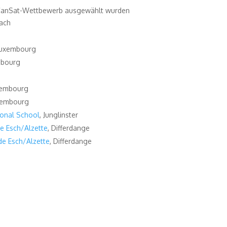
en CanSat-Wettbewerb ausgewählt wurden
nach
Luxembourg
mbourg
xembourg
xembourg
ional School
, Junglinster
de Esch/Alzette
, Differdange
 de Esch/Alzette
, Differdange