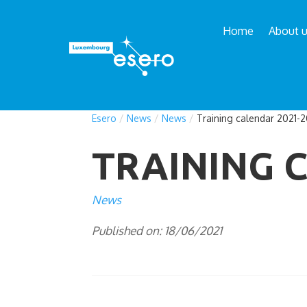
Home
About 
Esero
/
News
/
News
/
Training calendar 2021-
TRAINING 
News
Published on: 18/06/2021