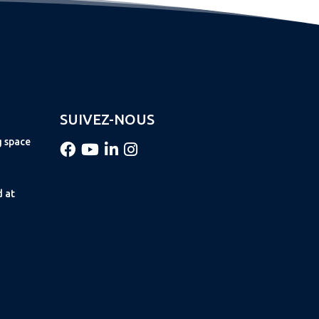
SUIVEZ-NOUS
g space
d at