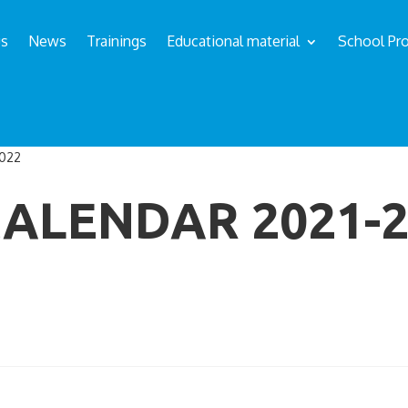
us
News
Trainings
Educational material
School Pro
2022
CALENDAR 2021-2