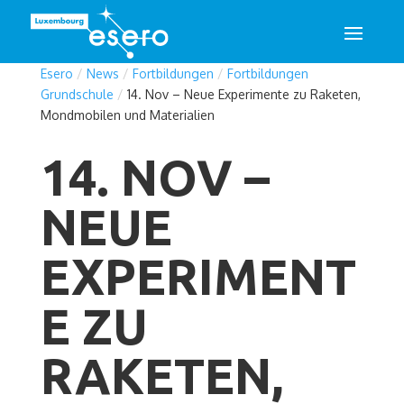
Esero
/
News
/
Fortbildungen
/
Fortbildungen
Grundschule
/
14. Nov – Neue Experimente zu Raketen,
Mondmobilen und Materialien
14. NOV –
NEUE
EXPERIMENT
E ZU
RAKETEN,